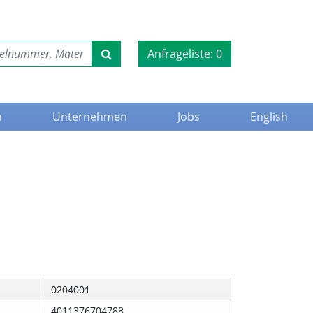
Anfrageliste:
0
n
Unternehmen
Jobs
English
0204001
4011376704788