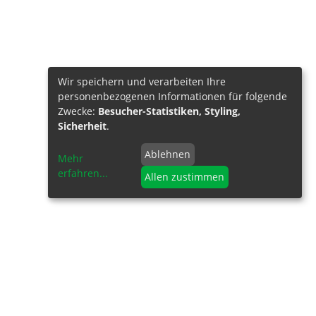
Wir speichern und verarbeiten Ihre
personenbezogenen Informationen für folgende
Zwecke:
Besucher-Statistiken, Styling,
Sicherheit
.
Ablehnen
Mehr
erfahren
...
Allen zustimmen
NFORMATIONEN
de of Conduct
HS-Reach / Dodd-Frank