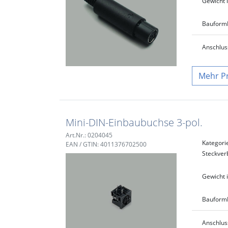
Gewicht i
Bauform
Anschlus
P
Mini-DIN-Einbaubuchse 3-pol.
Art.Nr.: 0204045
Kategori
EAN / GTIN: 4011376702500
Steckver
Gewicht i
Bauform
Anschlus