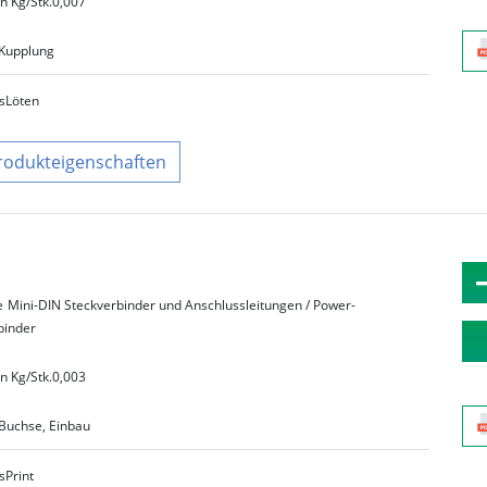
n Kg/Stk.
0,007
Kupplung
s
Löten
rodukteigenschaften
e
Mini-DIN Steckverbinder und Anschlussleitungen / Power-
binder
n Kg/Stk.
0,003
Buchse, Einbau
s
Print