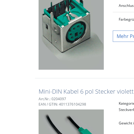
Anschlus
Farbe
gr
P
Mini-DIN Kabel 6 pol Stecker violet
Art.Nr.: 0204097
Kategori
EAN / GTIN: 4011376104298
Steckver
Gewicht i