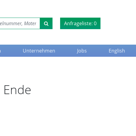
Anfrageliste:
0
n
Unternehmen
Jobs
English
s Ende