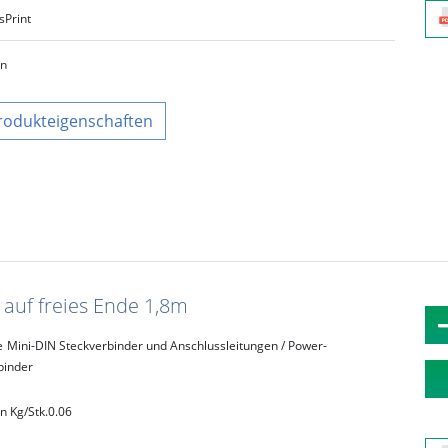
s
Print
ün
rodukteigenschaften
t auf freies Ende 1,8m
e
Mini-DIN Steckverbinder und Anschlussleitungen / Power-
binder
n Kg/Stk.
0.06