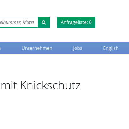
Anfrageliste:
0
n
Unternehmen
Jobs
English
mit Knickschutz