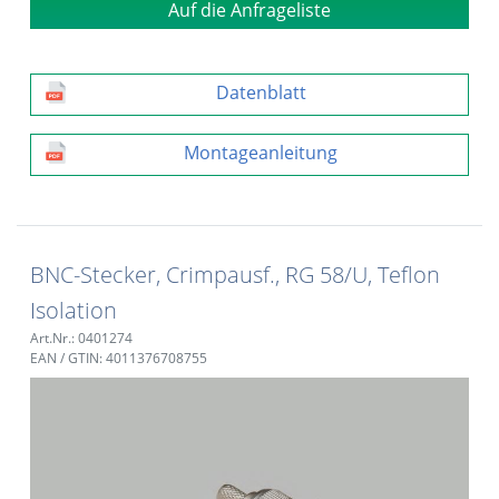
Auf die Anfrageliste
Datenblatt
Montageanleitung
BNC-Stecker, Crimpausf., RG 58/U, Teflon
Isolation
Art.Nr.: 0401274
EAN / GTIN: 4011376708755