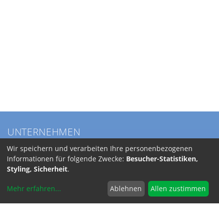
UNTERNEHMEN
Über BKL
Wir speichern und verarbeiten Ihre personenbezogenen
Service
Informationen für folgende Zwecke:
Besucher-Statistiken,
Anfahrt
Styling, Sicherheit
.
Jobs
Mehr erfahren
...
Ablehnen
Allen zustimmen
SERVICE
Versandkosten