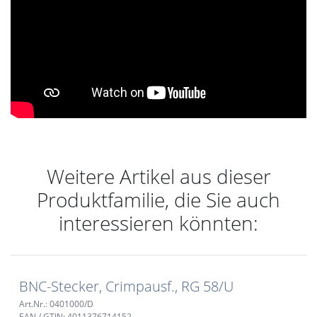
Weitere Artikel aus dieser
Produktfamilie, die Sie auch
interessieren könnten:
BNC-Stecker, Crimpausf., RG 58/U
Art.Nr.: 0401000/D
EAN / GTIN: 4011376714152