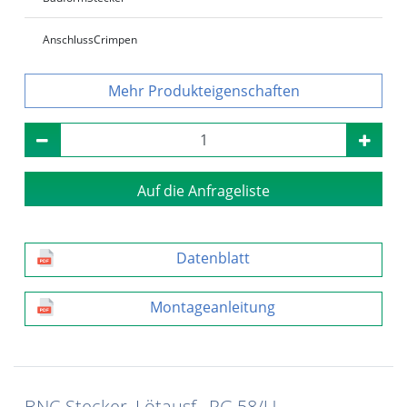
Anschluss
Crimpen
Produkteigenschaften
Auf die Anfrageliste
Datenblatt
Montageanleitung
BNC-Stecker, Lötausf., RG 58/U