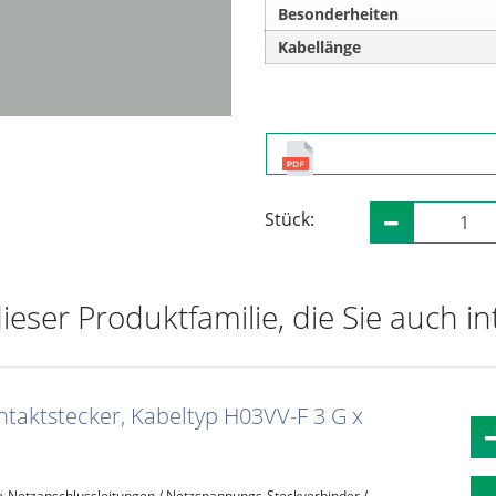
Besonderheiten
Kabellänge
Stück:
dieser Produktfamilie, die Sie auch i
taktstecker, Kabeltyp H03VV-F 3 G x
e
Netzanschlussleitungen / Netzspannungs-Steckverbinder /