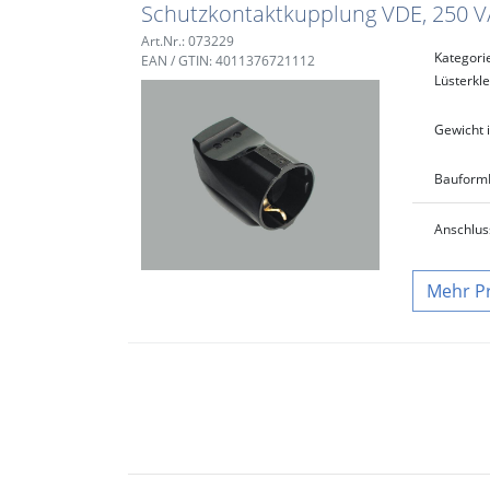
Schutzkontaktkupplung VDE, 250 V/
Art.Nr.: 073229
Kategori
EAN / GTIN: 4011376721112
Lüsterk
Gewicht i
Bauform
Anschlus
P