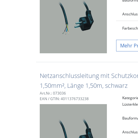
Bauform
Anschlus
Farbe
sc
P
Netzanschlussleitung mit Schutzkon
1,50mm², Länge 1,50m, schwarz
Art.Nr.: 073036
Kategori
EAN / GTIN: 4011376733238
Lüsterk
Bauform
Anschlus