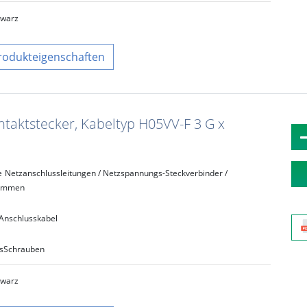
hwarz
rodukteigenschaften
taktstecker, Kabeltyp H05VV-F 3 G x
e
Netzanschlussleitungen / Netzspannungs-Steckverbinder /
lemmen
Anschlusskabel
s
Schrauben
hwarz