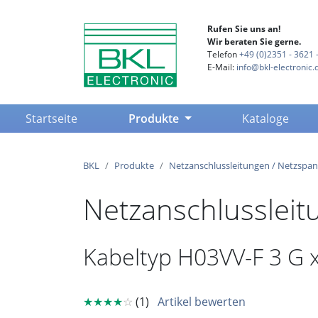
Rufen Sie uns an!
Wir beraten Sie gerne.
Telefon
+49 (0)2351 - 3621 -
E-Mail:
info@bkl-electronic.
(current)
Startseite
Produkte
Kataloge
BKL
Produkte
Netzanschlussleitungen / Netzspa
Netzanschlussleit
Kabeltyp H03VV-F 3 G 
★★★★
☆
(1)
Artikel bewerten