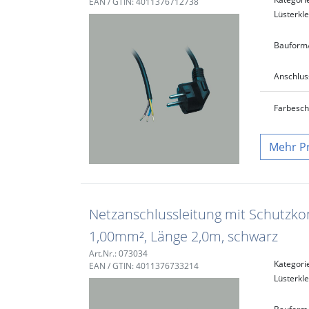
EAN / GTIN: 4011376712738
Lüsterk
Bauform
Anschlus
Farbe
sc
P
Netzanschlussleitung mit Schutzkon
1,00mm², Länge 2,0m, schwarz
Art.Nr.: 073034
Kategori
EAN / GTIN: 4011376733214
Lüsterk