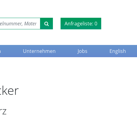
Anfrageliste:
0
n
Unternehmen
Jobs
English
cker
rz