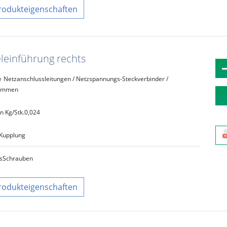
rodukteigenschaften
eleinführung rechts
e
Netzanschlussleitungen / Netzspannungs-Steckverbinder /
lemmen
n Kg/Stk.
0,024
Kupplung
s
Schrauben
rodukteigenschaften