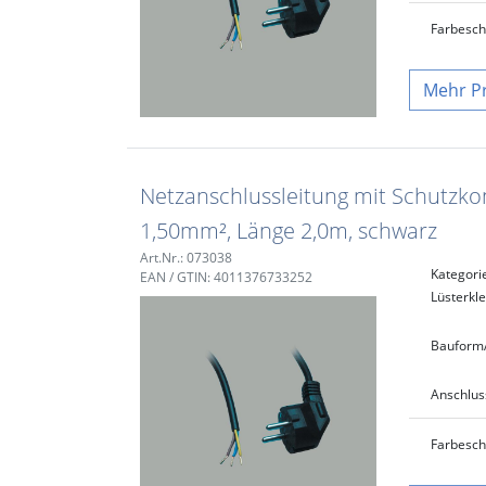
Farbe
sc
P
Netzanschlussleitung mit Schutzkon
1,50mm², Länge 2,0m, schwarz
Art.Nr.: 073038
Kategori
EAN / GTIN: 4011376733252
Lüsterk
Bauform
Anschlus
Farbe
sc