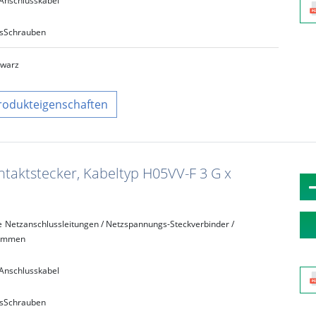
Anschlusskabel
s
Schrauben
hwarz
rodukteigenschaften
taktstecker, Kabeltyp H05VV-F 3 G x
e
Netzanschlussleitungen / Netzspannungs-Steckverbinder /
lemmen
Anschlusskabel
s
Schrauben