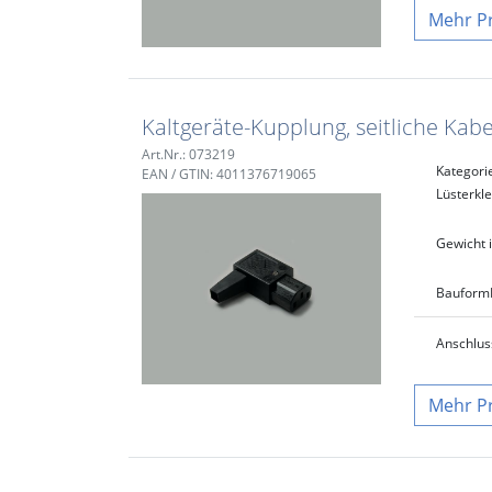
P
Kaltgeräte-Kupplung, seitliche Kab
Art.Nr.: 073219
Kategori
EAN / GTIN: 4011376719065
Lüsterk
Gewicht i
Bauform
Anschlus
P