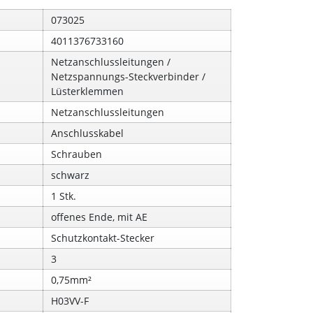
073025
4011376733160
Netzanschlussleitungen /
Netzspannungs-Steckverbinder /
Lüsterklemmen
Netzanschlussleitungen
Anschlusskabel
Schrauben
schwarz
1 Stk.
offenes Ende, mit AE
Schutzkontakt-Stecker
3
0,75mm²
H03VV-F