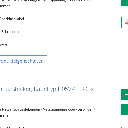
lemmen
Anschlusskabel
s
Schrauben
hwarz
rodukteigenschaften
taktstecker, Kabeltyp H05VV-F 3 G x
e
Netzanschlussleitungen / Netzspannungs-Steckverbinder /
lemmen