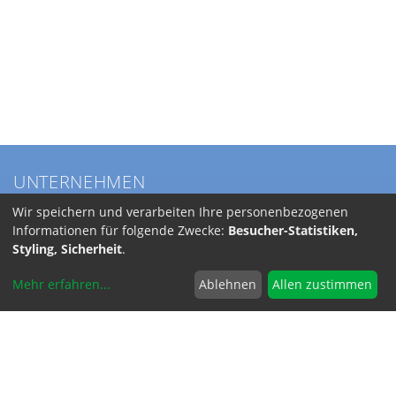
UNTERNEHMEN
Über BKL
Wir speichern und verarbeiten Ihre personenbezogenen
Service
Informationen für folgende Zwecke:
Besucher-Statistiken,
Anfahrt
Styling, Sicherheit
.
Jobs
Mehr erfahren
...
Ablehnen
Allen zustimmen
SERVICE
Versandkosten
INFORMATIONEN