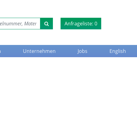
Anfrageliste:
0
n
Unternehmen
Jobs
English