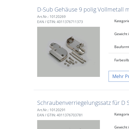
D-Sub Gehäuse 9 polig Vollmetall 
Art.Nr.: 10120269
Kategori
EAN / GTIN: 4011376711373
Gewicht i
Bauform
Farbe
sil
P
Schraubenverriegelungssatz für D
Art.Nr.: 10120291
Kategori
EAN / GTIN: 4011376703781
Gewicht i