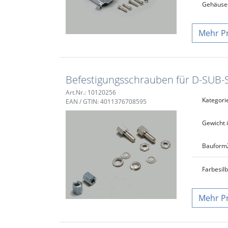
Gehäuse-
P
Befestigungsschrauben für D-SUB-
Art.Nr.: 10120256
Kategori
EAN / GTIN: 4011376708595
Gewicht i
Bauform
Farbe
sil
P