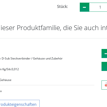
Stück:
dieser Produktfamilie, die Sie auch i
e
D-Sub Steckverbinder / Gehäuse und Zubehör
n Kg/Stk.
0,012
Gehäuse
au
rodukteigenschaften