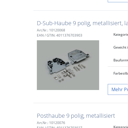
D-Sub-Haube 9 polig, metallisiert,
Art.Nr.: 10120068
Kategori
EAN / GTIN: 4011376703903
Gewicht i
Bauform
Farbe
sil
P
Posthaube 9 polig, metallisiert
Art.Nr.: 10120076
Kategori
EAN / GTIN: 4011376703927