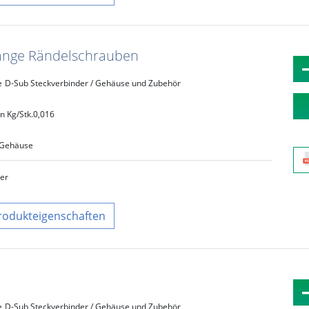
 lange Rändelschrauben
e
D-Sub Steckverbinder / Gehäuse und Zubehör
n Kg/Stk.
0,016
Gehäuse
ber
rodukteigenschaften
e
D-Sub Steckverbinder / Gehäuse und Zubehör