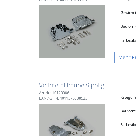
Gewicht i
Bauform
Farbe
sil
P
Vollmetallhaube 9 polig
Art.Nr.: 10120086
Kategori
EAN / GTIN: 4011376738523
Bauform
Farbe
sil