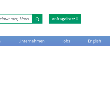
Anfrageliste:
0
n
Unternehmen
Jobs
English