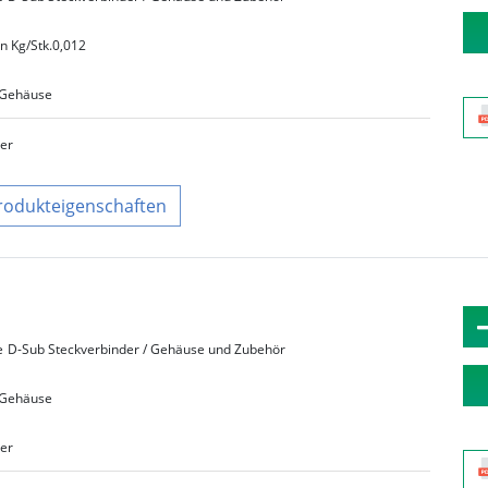
n Kg/Stk.
0,012
Gehäuse
ber
rodukteigenschaften
e
D-Sub Steckverbinder / Gehäuse und Zubehör
Gehäuse
ber