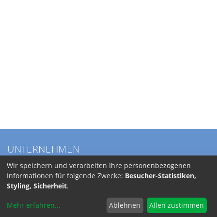
UNTERNEHMEN
Über BKL
Wir speichern und verarbeiten Ihre personenbezogenen
Service
Informationen für folgende Zwecke:
Besucher-Statistiken,
Anfahrt
Styling, Sicherheit
.
Jobs
Mehr erfahren
...
Ablehnen
Allen zustimmen
SERVICE