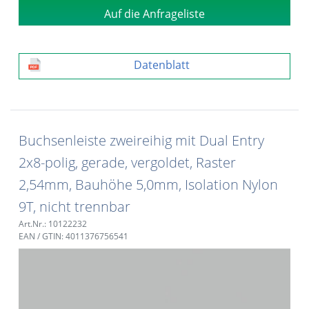
Auf die Anfrageliste
Datenblatt
Buchsenleiste zweireihig mit Dual Entry
2x8-polig, gerade, vergoldet, Raster
2,54mm, Bauhöhe 5,0mm, Isolation Nylon
9T, nicht trennbar
Art.Nr.: 10122232
EAN / GTIN: 4011376756541