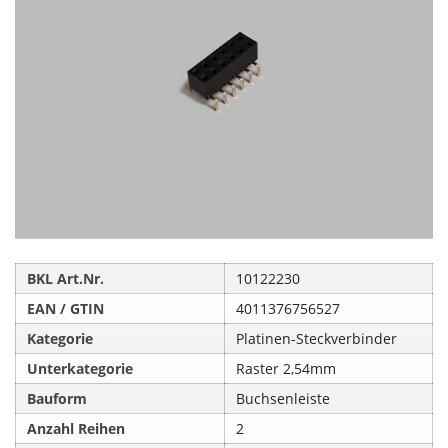
BKL Art.Nr.
10122230
EAN / GTIN
4011376756527
Kategorie
Platinen-Steckverbinder
Unterkategorie
Raster 2,54mm
Bauform
Buchsenleiste
Anzahl Reihen
2