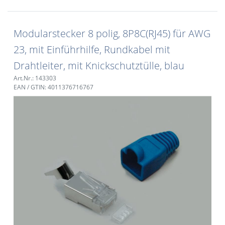
Modularstecker 8 polig, 8P8C(RJ45) für AWG
23, mit Einführhilfe, Rundkabel mit
Drahtleiter, mit Knickschutztülle, blau
Art.Nr.: 143303
EAN / GTIN: 4011376716767