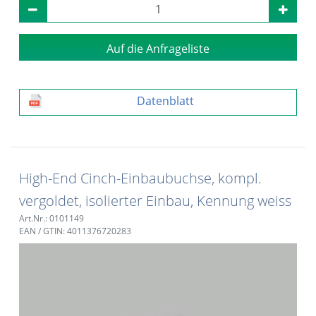
Auf die Anfrageliste
Datenblatt
High-End Cinch-Einbaubuchse, kompl.
vergoldet, isolierter Einbau, Kennung weiss
Art.Nr.: 0101149
EAN / GTIN: 4011376720283