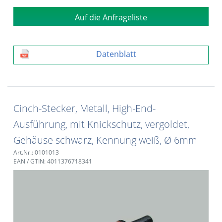
Auf die Anfrageliste
Datenblatt
Cinch-Stecker, Metall, High-End-
Ausführung, mit Knickschutz, vergoldet,
Gehäuse schwarz, Kennung weiß, Ø 6mm
Art.Nr.: 0101013
EAN / GTIN: 4011376718341