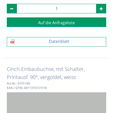
Auf die Anfrageliste
Datenblatt
Cinch-Einbaubuchse, mit Schalter,
Printausf. 90°, vergoldet, weiss
Art.Nr.: 0101160
EAN / GTIN: 4011376721518