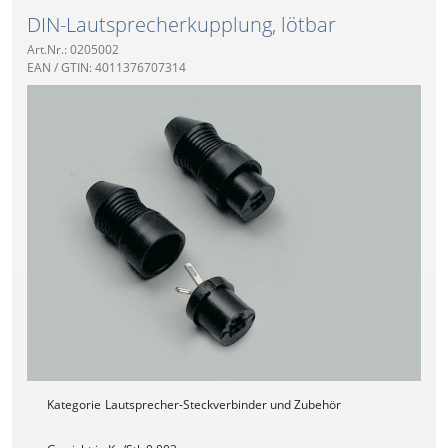
DIN-Lautsprecherkupplung, lötbar
Art.Nr.: 0205002
EAN / GTIN: 4011376707314
Kategorie
Lautsprecher-Steckverbinder und Zubehör