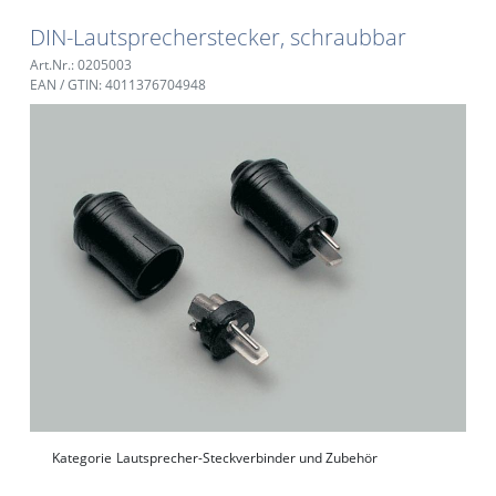
DIN-Lautsprecherstecker, schraubbar
Art.Nr.: 0205003
EAN / GTIN: 4011376704948
Kategorie
Lautsprecher-Steckverbinder und Zubehör