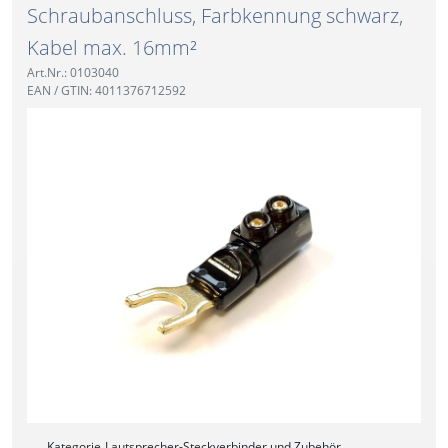
Schraubanschluss, Farbkennung schwarz,
Kabel max. 16mm²
Art.Nr.: 0103040
EAN / GTIN: 4011376712592
Kategorie
Lautsprecher-Steckverbinder und Zubehör