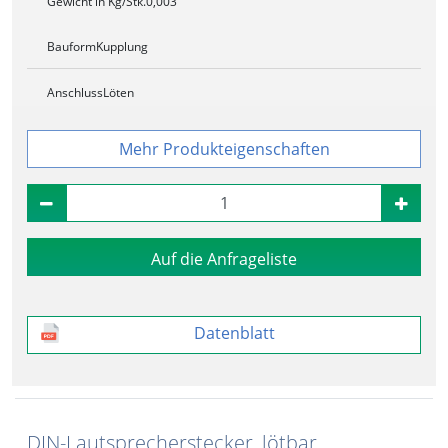
Gewicht in Kg/Stk.
0,003
Bauform
Kupplung
Anschluss
Löten
Produkteigenschaften
Auf die Anfrageliste
Datenblatt
DIN-Lautsprecherstecker, lötbar