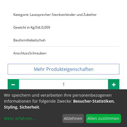
Kategorie
Lautsprecher-Steckverbinder und Zubehör
Gewicht in Kg/Stk.
0,009
Bauform
Kabelschuh
Anschluss
Schrauben
Produkteigenschaften
Wir speichern und verarbeiten Ihre personenbezogenen
Auf die Anfrageliste
Informationen für folgende Zwecke:
Besucher-Statistiken,
Styling, Sicherheit
.
Mehr erfahren
...
Ablehnen
Allen zustimmen
Datenblatt