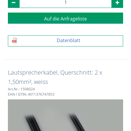
Auf die Anfrageliste
Datenblatt
Lautsprecherkabel, Querschnitt: 2 x
1,50mm², weiss
Art.Nr.: 1508024
EAN / GTIN: 4011376747853