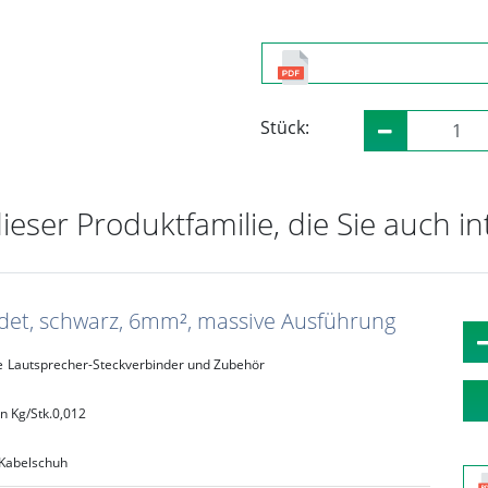
Stück:
dieser Produktfamilie, die Sie auch i
det, schwarz, 6mm², massive Ausführung
e
Lautsprecher-Steckverbinder und Zubehör
n Kg/Stk.
0,012
Kabelschuh