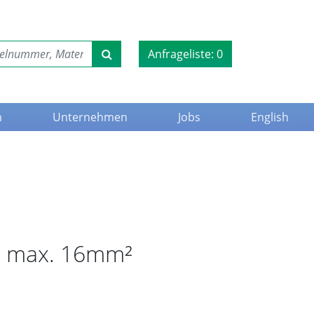
Anfrageliste:
0
n
Unternehmen
Jobs
English
el max. 16mm²