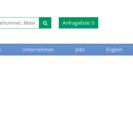
Anfrageliste:
0
n
Unternehmen
Jobs
English