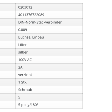
0203012
4011376722089
DIN-Norm-Steckverbinder
0,009
Buchse, Einbau
Löten
silber
100V AC
2A
verzinnt
1 Stk.
Schraub
5
5 polig/180°