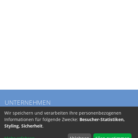
UNTERNEHMEN
Über BKL
Wir speichern und verarbeiten Ihre personenbezogenen
Service
Informationen für folgende Zwecke:
Besucher-Statistiken,
Anfahrt
Styling, Sicherheit
.
Jobs