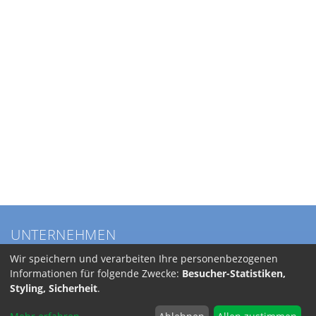
UNTERNEHMEN
Über BKL
Wir speichern und verarbeiten Ihre personenbezogenen
Service
Informationen für folgende Zwecke:
Besucher-Statistiken,
Anfahrt
Styling, Sicherheit
.
Jobs