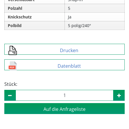
Polzahl
5
Knickschutz
Ja
Polbild
5 polig/240°
Drucken
Datenblatt
Stück:
Auf die Anfrageliste