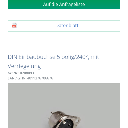
Auf die Anfrageliste
Datenblatt
DIN Einbaubuchse 5 polig/240°, mit
Verriegelung
Art.Nr.: 0208093
EAN / GTIN: 4011376706676