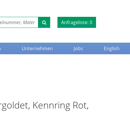
Anfrageliste:
0
n
Unternehmen
Jobs
English
goldet, Kennring Rot,