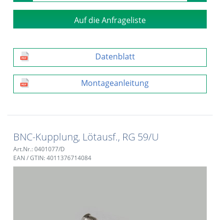
Auf die Anfrageliste
Datenblatt
Montageanleitung
BNC-Kupplung, Lötausf., RG 59/U
Art.Nr.: 0401077/D
EAN / GTIN: 4011376714084