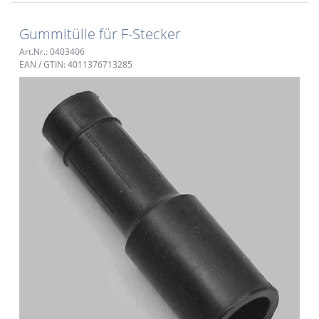
Gummitülle für F-Stecker
Art.Nr.: 0403406
EAN / GTIN: 4011376713285