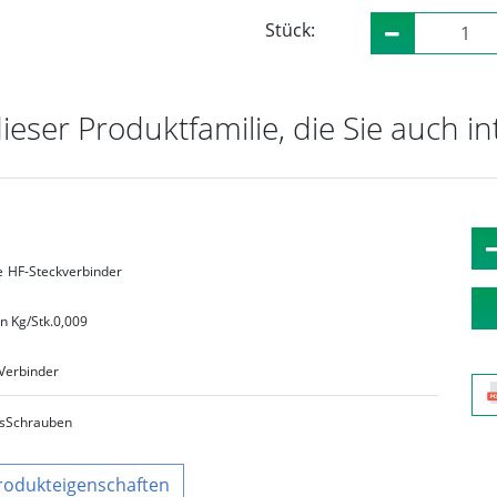
Stück:
dieser Produktfamilie, die Sie auch i
e
HF-Steckverbinder
n Kg/Stk.
0,009
Verbinder
s
Schrauben
rodukteigenschaften