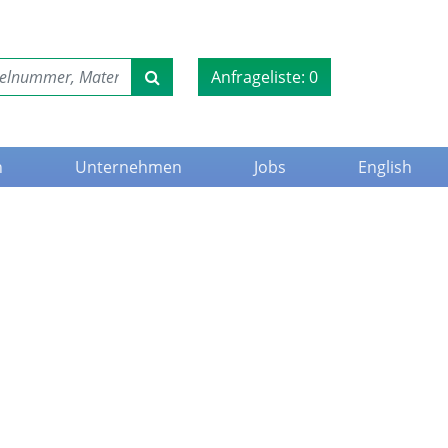
Anfrageliste:
0
n
Unternehmen
Jobs
English