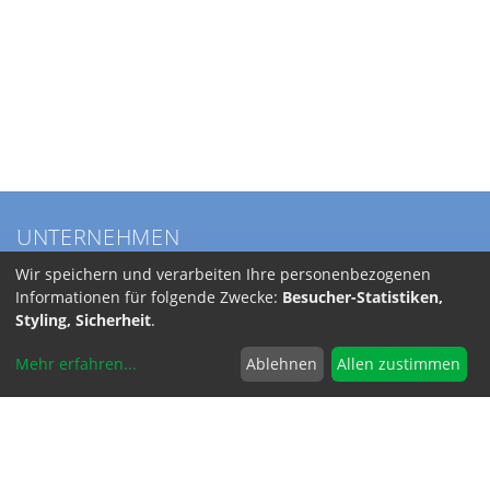
UNTERNEHMEN
Über BKL
Wir speichern und verarbeiten Ihre personenbezogenen
Service
Informationen für folgende Zwecke:
Besucher-Statistiken,
Anfahrt
Styling, Sicherheit
.
Jobs
Mehr erfahren
...
Ablehnen
Allen zustimmen
SERVICE
Versandkosten
INFORMATIONEN