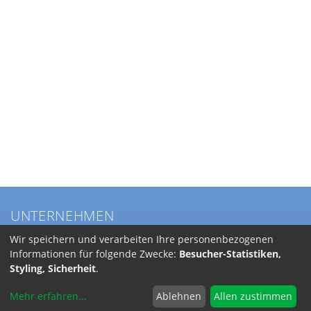
UNTERNEHMEN
Über BKL
Wir speichern und verarbeiten Ihre personenbezogenen
Service
Informationen für folgende Zwecke:
Besucher-Statistiken,
Anfahrt
Styling, Sicherheit
.
Jobs
Mehr erfahren
...
Ablehnen
Allen zustimmen