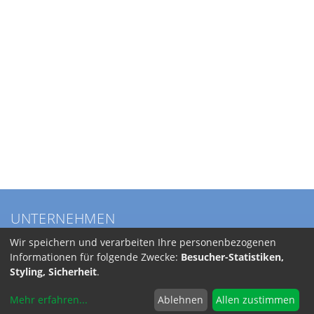
UNTERNEHMEN
Über BKL
Wir speichern und verarbeiten Ihre personenbezogenen
Service
Informationen für folgende Zwecke:
Besucher-Statistiken,
Anfahrt
Styling, Sicherheit
.
Jobs
Mehr erfahren
...
Ablehnen
Allen zustimmen