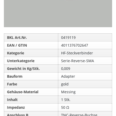
BKL Art.Nr.
0419119
EAN / GTIN
4011376702647
Kategorie
HF-Steckverbinder
Unterkategorie
Serie-Reverse-SMA
Gewicht in Kg/Stk.
0,009
Bauform
Adapter
Farbe
gold
Gehäuse-Material
Messing
Inhalt
1 Stk.
Impedanz
50 Ω
Anschluss B
TNC‑Reverse‑Buchse