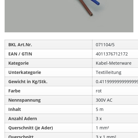
BKL Art.Nr.
071104/5
EAN / GTIN
4011376712172
Kategorie
Kabel-Meterware
Unterkategorie
Textilleitung
Gewicht in Kg/Stk.
0.411999999999999
Farbe
rot
Nennspannung
300V AC
Inhalt
5 m
Anzahl Adern
3 x
Querschnitt (je Ader)
1 mm²
Querschnitt
3 x 1 mm²