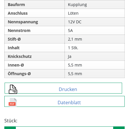
Bauform
Kupplung
Anschluss
Löten
Nennspannung
12V DC
Nennstrom
5A
Stift-Ø
2,1 mm
Inhalt
1 Stk.
Knickschutz
Ja
Innen-Ø
5,5 mm
Öffnungs-Ø
5,5 mm
Drucken
Datenblatt
Stück: