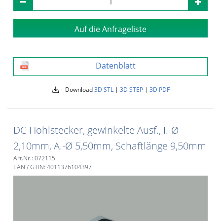
Auf die Anfrageliste
Datenblatt
Download
3D STL
|
3D STEP
|
3D PDF
DC-Hohlstecker, gewinkelte Ausf., I.-Ø
2,10mm, A.-Ø 5,50mm, Schaftlänge 9,50mm
Art.Nr.: 072115
EAN / GTIN: 4011376104397