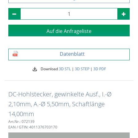
Auf die Anfrageliste
Datenblatt
Download
3D STL
|
3D STEP
|
3D PDF
DC-Hohlstecker, gewinkelte Ausf., I.-Ø
2,10mm, A.-Ø 5,50mm, Schaftlänge
14,00mm
Art.Nr.: 072139
EAN / GTIN: 4011376703170