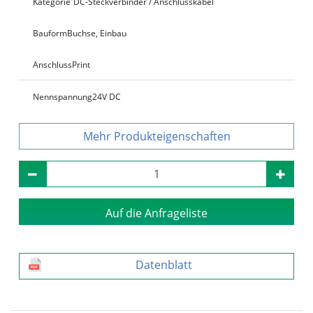
Kategorie
DC-Steckverbinder / Anschlusskabel
Bauform
Buchse, Einbau
Anschluss
Print
Nennspannung
24V DC
Produkteigenschaften
Auf die Anfrageliste
Datenblatt