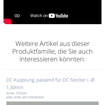
Weitere Artikel aus dieser
Produktfamilie, die Sie auch
interessieren könnten:
DC-Kupplung, passend für DC-Stecker I.-Ø
1,30mm
Art.Nr.: 072224
EAN / GTIN: 4011376705433