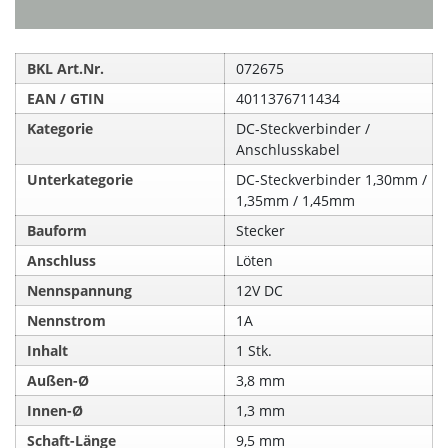
BKL Art.Nr.
072675
EAN / GTIN
4011376711434
Kategorie
DC-Steckverbinder /
Anschlusskabel
Unterkategorie
DC-Steckverbinder 1,30mm /
1,35mm / 1,45mm
Bauform
Stecker
Anschluss
Löten
Nennspannung
12V DC
Nennstrom
1A
Inhalt
1 Stk.
Außen-Ø
3,8 mm
Innen-Ø
1,3 mm
Schaft-Länge
9,5 mm