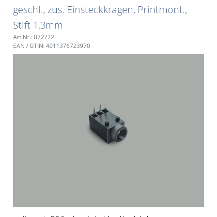
geschl., zus. Einsteckkragen, Printmont.,
Stift 1,3mm
Art.Nr.: 072722
EAN / GTIN: 4011376723970