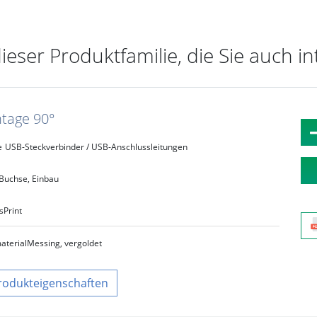
dieser Produktfamilie, die Sie auch i
tage 90°
e
USB-Steckverbinder / USB-Anschlussleitungen
Buchse, Einbau
s
Print
aterial
Messing, vergoldet
rodukteigenschaften