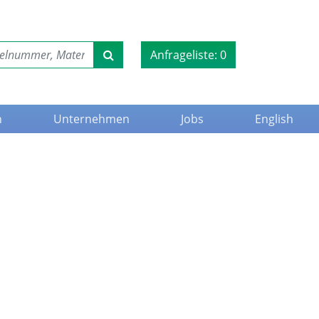
Anfrageliste:
0
n
Unternehmen
Jobs
English