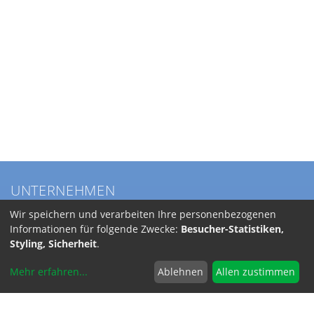
UNTERNEHMEN
Über BKL
Wir speichern und verarbeiten Ihre personenbezogenen
Service
Informationen für folgende Zwecke:
Besucher-Statistiken,
Anfahrt
Styling, Sicherheit
.
Jobs
Mehr erfahren
...
Ablehnen
Allen zustimmen
SERVICE
Versandkosten