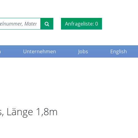
Anfrageliste:
0
n
Unternehmen
Jobs
English
s, Länge 1,8m