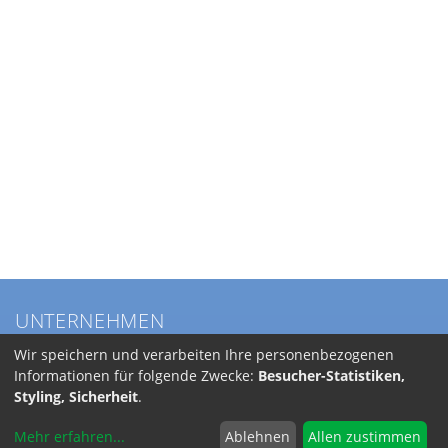
UNTERNEHMEN
Über BKL
Wir speichern und verarbeiten Ihre personenbezogenen
Service
Informationen für folgende Zwecke:
Besucher-Statistiken,
Anfahrt
Styling, Sicherheit
.
Jobs
Mehr erfahren
...
Ablehnen
Allen zustimmen