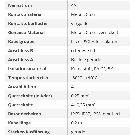
Nennstrom
4A
Kontaktmaterial
Metall, CuSn
Kontaktoberfläche
vergoldet
Gehäuse-Material
Metall, CuZn, vernickelt
Kabelgruppe
Litze, PVC-Aderisolation
Anschluss B
offenes Ende
Anschluss A
Buchse gerade
Isolationsmaterial
Kunststoff, PA GF, BK
Temperaturbereich
-30°C...+90°C
Anzahl Adern
4
Querschnitt (je Ader)
0,25 mm²
Querschnitt
4x 0,25 mm²
Besonderheiten
IP65, IP67, IP68, montiert
Kabellänge
0,2 m
Stecker-Ausführung
gerade