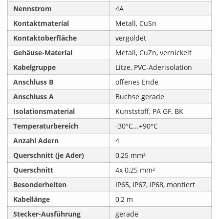
Nennstrom
4A
Kontaktmaterial
Metall, CuSn
Kontaktoberfläche
vergoldet
Gehäuse-Material
Metall, CuZn, vernickelt
Kabelgruppe
Litze, PVC-Aderisolation
Anschluss B
offenes Ende
Anschluss A
Buchse gerade
Isolationsmaterial
Kunststoff, PA GF, BK
Temperaturbereich
-30°C...+90°C
Anzahl Adern
4
Querschnitt (je Ader)
0,25 mm²
Querschnitt
4x 0,25 mm²
Besonderheiten
IP65, IP67, IP68, montiert
Kabellänge
0,2 m
Stecker-Ausführung
gerade