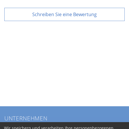
Schreiben Sie eine Bewertung
UNTERNEHMEN
Über BKL
Wir speichern und verarbeiten Ihre personenbezogenen