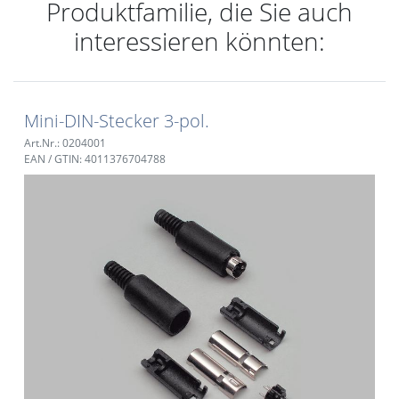
Produktfamilie, die Sie auch
interessieren könnten:
Mini-DIN-Stecker 3-pol.
Art.Nr.: 0204001
EAN / GTIN: 4011376704788