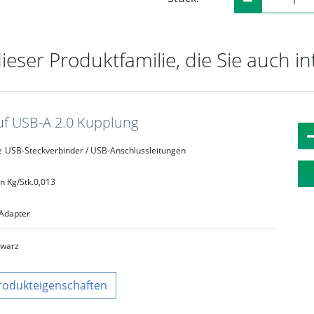
dieser Produktfamilie, die Sie auch i
auf USB-A 2.0 Kupplung
e
USB-Steckverbinder / USB-Anschlussleitungen
n Kg/Stk.
0,013
Adapter
hwarz
rodukteigenschaften