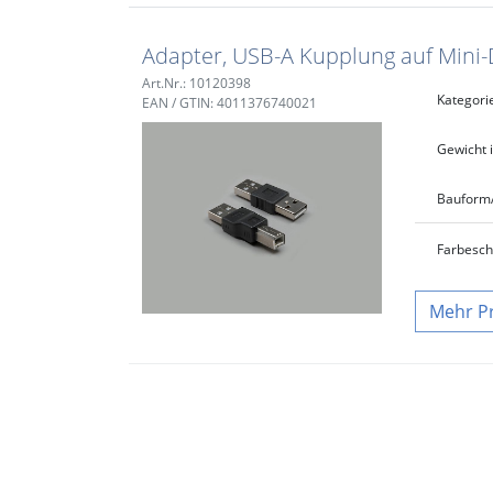
Adapter, USB-A Kupplung auf Mini-
Art.Nr.: 10120398
Kategori
EAN / GTIN: 4011376740021
Gewicht i
Bauform
Farbe
sc
P