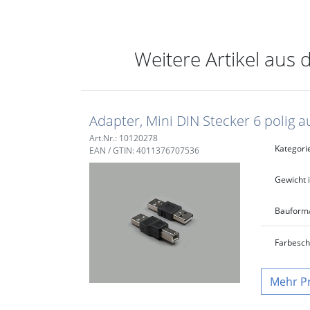
Weitere Artikel aus 
Adapter, Mini DIN Stecker 6 polig 
Art.Nr.: 10120278
Kategori
EAN / GTIN: 4011376707536
Gewicht i
Bauform
Farbe
sc
P