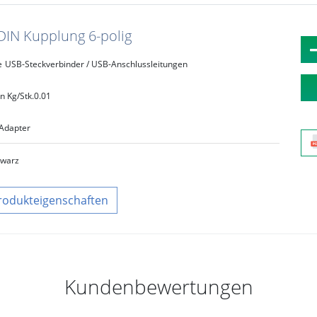
DIN Kupplung 6-polig
e
USB-Steckverbinder / USB-Anschlussleitungen
n Kg/Stk.
0.01
Adapter
hwarz
rodukteigenschaften
Kundenbewertungen