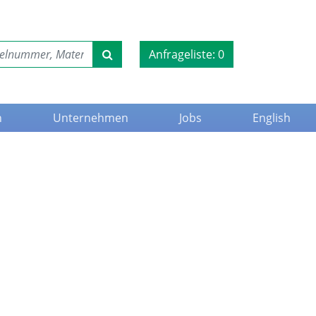
Anfrageliste:
0
n
Unternehmen
Jobs
English