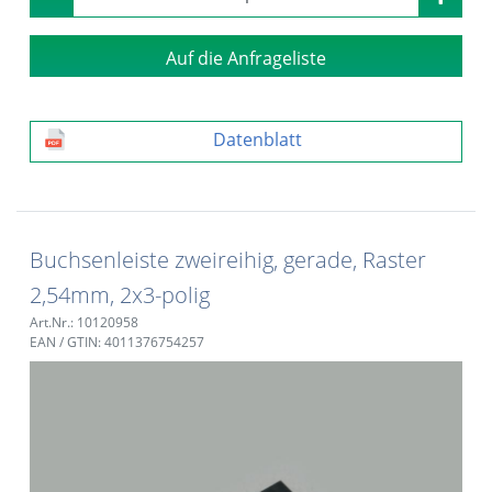
Auf die Anfrageliste
Datenblatt
Buchsenleiste zweireihig, gerade, Raster
2,54mm, 2x3-polig
Art.Nr.: 10120958
EAN / GTIN: 4011376754257