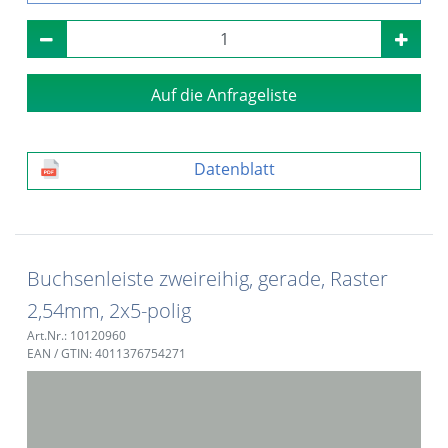
Auf die Anfrageliste
Datenblatt
Buchsenleiste zweireihig, gerade, Raster
2,54mm, 2x5-polig
Art.Nr.: 10120960
EAN / GTIN: 4011376754271