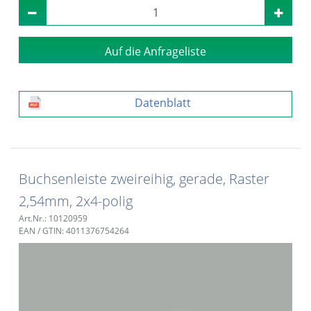
Auf die Anfrageliste
Datenblatt
Buchsenleiste zweireihig, gerade, Raster
2,54mm, 2x4-polig
Art.Nr.: 10120959
EAN / GTIN: 4011376754264