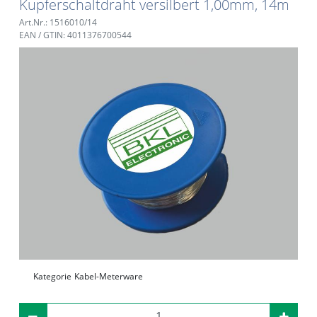
Kupferschaltdraht versilbert 1,00mm, 14m
Art.Nr.: 1516010/14
EAN / GTIN: 4011376700544
Kategorie
Kabel-Meterware