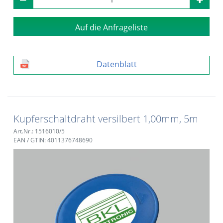
Auf die Anfrageliste
Datenblatt
Kupferschaltdraht versilbert 1,00mm, 5m
Art.Nr.: 1516010/5
EAN / GTIN: 4011376748690