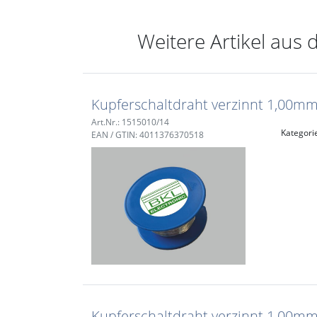
Weitere Artikel aus 
Kupferschaltdraht verzinnt 1,00m
Art.Nr.: 1515010/14
Kategori
EAN / GTIN: 4011376370518
Kupferschaltdraht verzinnt 1,00m