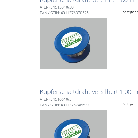
Art.Nr.: 1515010/50
Kategori
EAN / GTIN: 4011376370525
Kupferschaltdraht versilbert 1,00
Art.Nr.: 1516010/5
Kategori
EAN / GTIN: 4011376748690