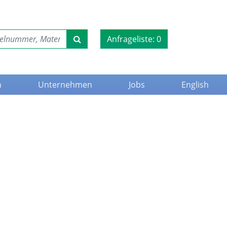
Anfrageliste:
0
n
Unternehmen
Jobs
English