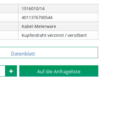
1516010/14
4011376700544
Kabel-Meterware
Kupferdraht verzinnt / versilbert
Datenblatt
Auf die Anfrageliste