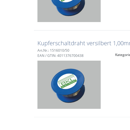
Kupferschaltdraht versilbert 1,00
Art.Nr.: 1516010/50
Kategori
EAN / GTIN: 4011376700438