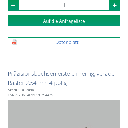
Auf die Anfrageliste
Datenblatt
Präzisionsbuchsenleiste einreihig, gerade,
Raster 2,54mm, 4-polig
Art.Nr.: 10120981
EAN / GTIN: 4011376754479