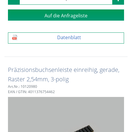
Auf die Anfrageliste
Datenblatt
Präzisionsbuchsenleiste einreihig, gerade,
Raster 2,54mm, 3-polig
Art.Nr.: 10120980
EAN / GTIN: 4011376754462