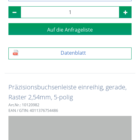
Auf die Anfrageliste
Datenblatt
Präzisionsbuchsenleiste einreihig, gerade,
Raster 2,54mm, 5-polig
Art.Nr.: 10120982
EAN / GTIN: 4011376754486