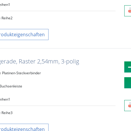
eihen
1
e Reihe
2
rodukteigenschaften
gerade, Raster 2,54mm, 3-polig
e
Platinen-Steckverbinder
Buchsenleiste
eihen
1
e Reihe
3
rodukteigenschaften