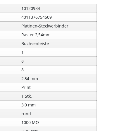
10120984
4011376754509
Platinen-Steckverbinder
Raster 2,54mm
Buchsenleiste
1
8
8
2,54 mm
Print
1 Stk.
3,0 mm
rund
1000 MΩ