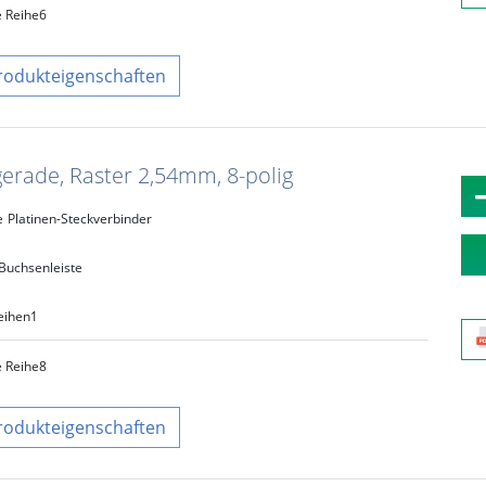
e Reihe
6
rodukteigenschaften
gerade, Raster 2,54mm, 8-polig
e
Platinen-Steckverbinder
Buchsenleiste
eihen
1
e Reihe
8
rodukteigenschaften