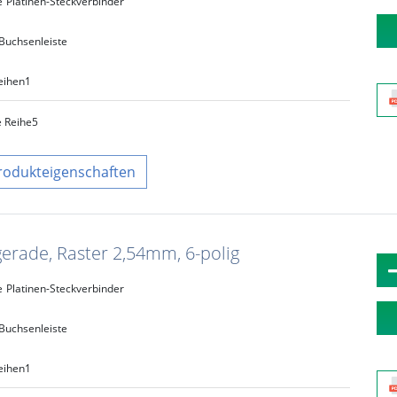
e
Platinen-Steckverbinder
Buchsenleiste
eihen
1
e Reihe
5
rodukteigenschaften
gerade, Raster 2,54mm, 6-polig
e
Platinen-Steckverbinder
Buchsenleiste
eihen
1