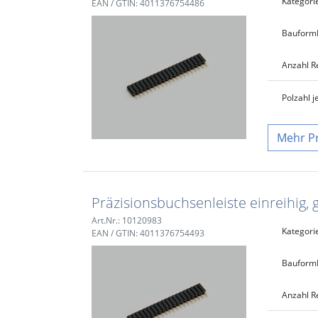
Kategori
EAN / GTIN: 4011376754486
Bauform
Anzahl R
Polzahl j
P
Präzisionsbuchsenleiste einreihig, 
Art.Nr.: 10120983
Kategori
EAN / GTIN: 4011376754493
Bauform
Anzahl R