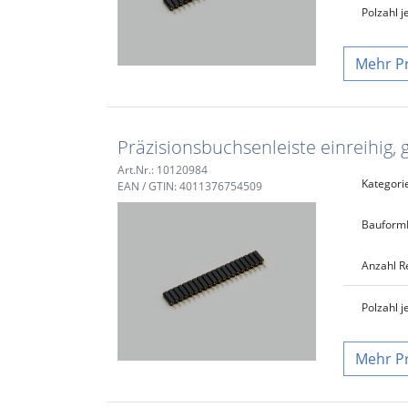
Polzahl j
P
Präzisionsbuchsenleiste einreihig, 
Art.Nr.: 10120984
Kategori
EAN / GTIN: 4011376754509
Bauform
Anzahl R
Polzahl j
P