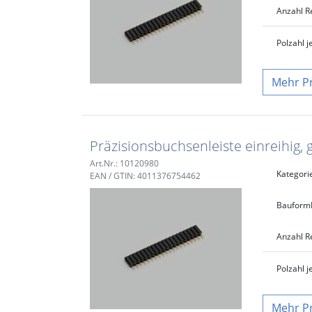
Anzahl R
Polzahl j
P
Präzisionsbuchsenleiste einreihig, 
Art.Nr.: 10120980
Kategori
EAN / GTIN: 4011376754462
Bauform
Anzahl R
Polzahl j
P