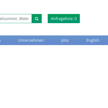
Anfrageliste:
0
n
Unternehmen
Jobs
English