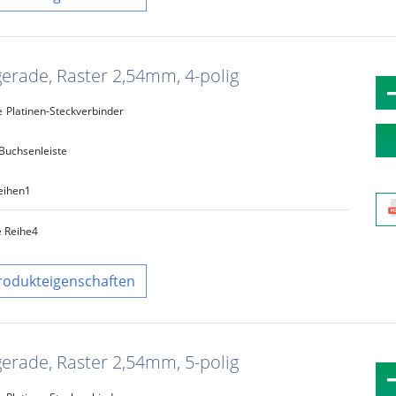
gerade, Raster 2,54mm, 4-polig
e
Platinen-Steckverbinder
Buchsenleiste
eihen
1
e Reihe
4
rodukteigenschaften
gerade, Raster 2,54mm, 5-polig