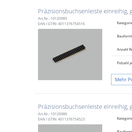
Präzisionsbuchsenleiste einreihig, 
Art.Nr.: 10120985
Kategori
EAN / GTIN: 4011376754516
Bauform
Anzahl R
Polzahl j
P
Präzisionsbuchsenleiste einreihig, 
Art.Nr.: 10120986
Kategori
EAN / GTIN: 4011376754523
Bauform