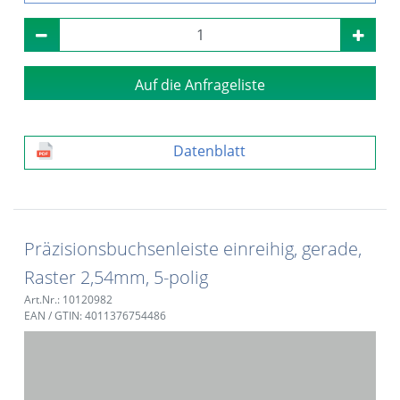
Auf die Anfrageliste
Datenblatt
Präzisionsbuchsenleiste einreihig, gerade,
Raster 2,54mm, 5-polig
Art.Nr.: 10120982
EAN / GTIN: 4011376754486