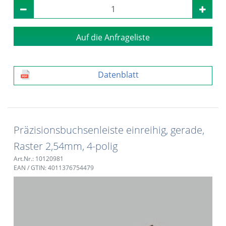
Auf die Anfrageliste
Datenblatt
Präzisionsbuchsenleiste einreihig, gerade,
Raster 2,54mm, 4-polig
Art.Nr.: 10120981
EAN / GTIN: 4011376754479