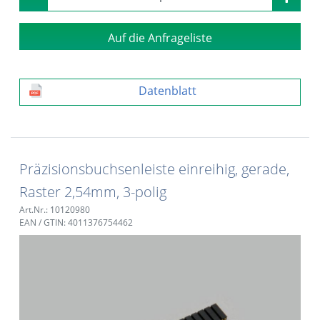
Auf die Anfrageliste
Datenblatt
Präzisionsbuchsenleiste einreihig, gerade,
Raster 2,54mm, 3-polig
Art.Nr.: 10120980
EAN / GTIN: 4011376754462